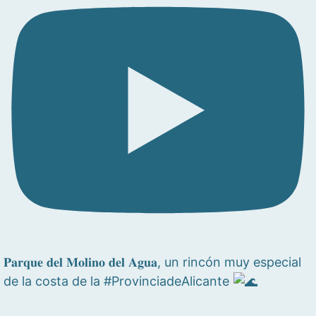
𝐏𝐚𝐫𝐪𝐮𝐞 𝐝𝐞𝐥 𝐌𝐨𝐥𝐢𝐧𝐨 𝐝𝐞𝐥 𝐀𝐠𝐮𝐚, un rincón muy especial
de la costa de la #ProvinciadeAlicante