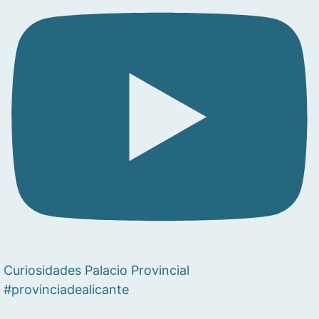
Curiosidades Palacio Provincial
#provinciadealicante