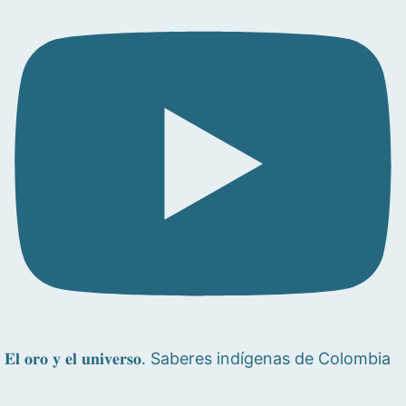
𝐄𝐥 𝐨𝐫𝐨 𝐲 𝐞𝐥 𝐮𝐧𝐢𝐯𝐞𝐫𝐬𝐨. Saberes indígenas de Colombia