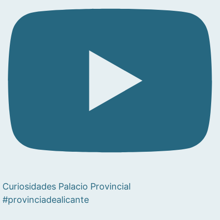
Curiosidades Palacio Provincial
#provinciadealicante