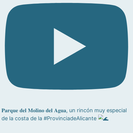
𝐏𝐚𝐫𝐪𝐮𝐞 𝐝𝐞𝐥 𝐌𝐨𝐥𝐢𝐧𝐨 𝐝𝐞𝐥 𝐀𝐠𝐮𝐚, un rincón muy especial
de la costa de la #ProvinciadeAlicante