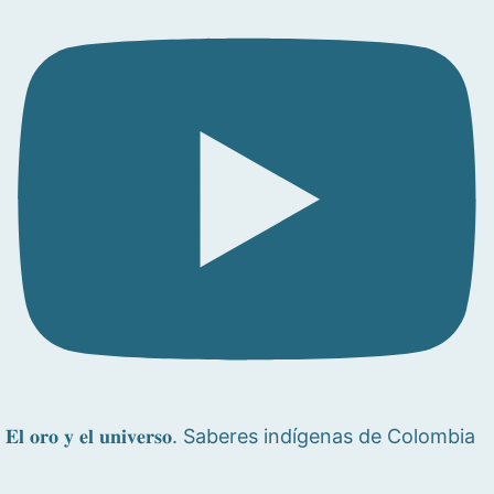
𝐄𝐥 𝐨𝐫𝐨 𝐲 𝐞𝐥 𝐮𝐧𝐢𝐯𝐞𝐫𝐬𝐨. Saberes indígenas de Colombia