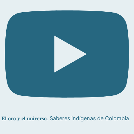
𝐄𝐥 𝐨𝐫𝐨 𝐲 𝐞𝐥 𝐮𝐧𝐢𝐯𝐞𝐫𝐬𝐨. Saberes indígenas de Colombia