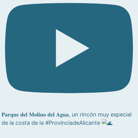
𝐏𝐚𝐫𝐪𝐮𝐞 𝐝𝐞𝐥 𝐌𝐨𝐥𝐢𝐧𝐨 𝐝𝐞𝐥 𝐀𝐠𝐮𝐚, un rincón muy especial
de la costa de la #ProvinciadeAlicante