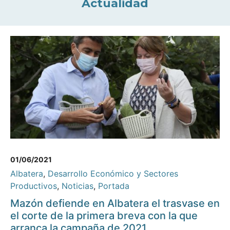
Actualidad
01/06/2021
Albatera
,
Desarrollo Económico y Sectores
Productivos
,
Noticias
,
Portada
Mazón defiende en Albatera el trasvase en
el corte de la primera breva con la que
arranca la campaña de 2021