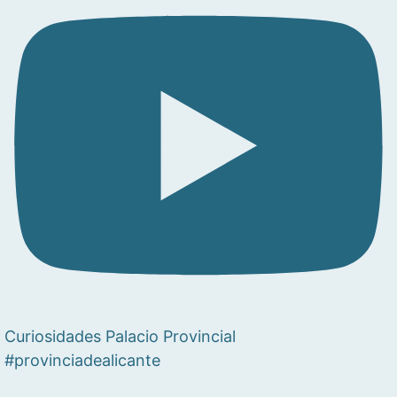
Curiosidades Palacio Provincial
#provinciadealicante