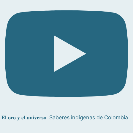
𝐄𝐥 𝐨𝐫𝐨 𝐲 𝐞𝐥 𝐮𝐧𝐢𝐯𝐞𝐫𝐬𝐨. Saberes indígenas de Colombia