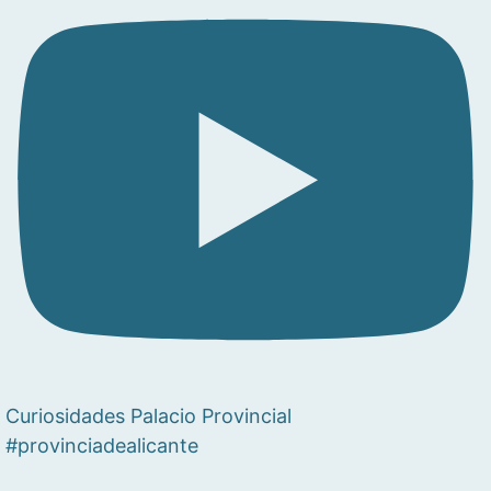
Curiosidades Palacio Provincial
#provinciadealicante