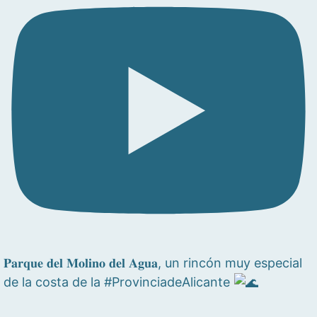
𝐏𝐚𝐫𝐪𝐮𝐞 𝐝𝐞𝐥 𝐌𝐨𝐥𝐢𝐧𝐨 𝐝𝐞𝐥 𝐀𝐠𝐮𝐚, un rincón muy especial
de la costa de la #ProvinciadeAlicante