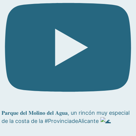
𝐏𝐚𝐫𝐪𝐮𝐞 𝐝𝐞𝐥 𝐌𝐨𝐥𝐢𝐧𝐨 𝐝𝐞𝐥 𝐀𝐠𝐮𝐚, un rincón muy especial
de la costa de la #ProvinciadeAlicante