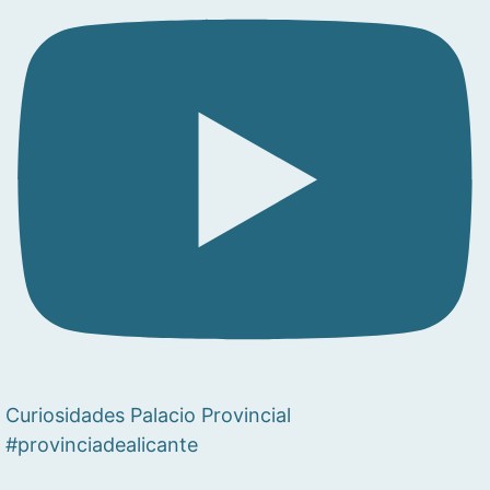
Curiosidades Palacio Provincial
#provinciadealicante