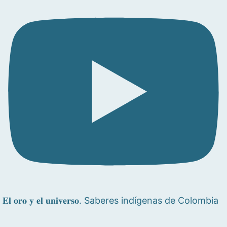
𝐄𝐥 𝐨𝐫𝐨 𝐲 𝐞𝐥 𝐮𝐧𝐢𝐯𝐞𝐫𝐬𝐨. Saberes indígenas de Colombia