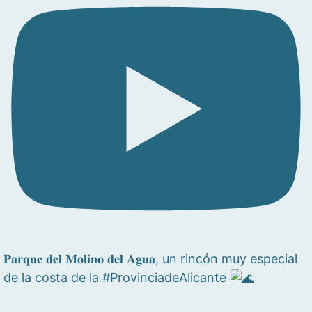
𝐏𝐚𝐫𝐪𝐮𝐞 𝐝𝐞𝐥 𝐌𝐨𝐥𝐢𝐧𝐨 𝐝𝐞𝐥 𝐀𝐠𝐮𝐚, un rincón muy especial
de la costa de la #ProvinciadeAlicante