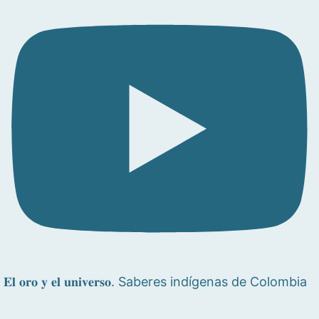
𝐄𝐥 𝐨𝐫𝐨 𝐲 𝐞𝐥 𝐮𝐧𝐢𝐯𝐞𝐫𝐬𝐨. Saberes indígenas de Colombia