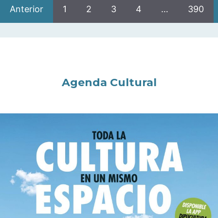
Anterior
1
2
3
4
…
390
Agenda Cultural