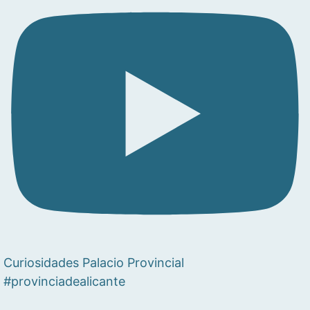
Curiosidades Palacio Provincial
#provinciadealicante