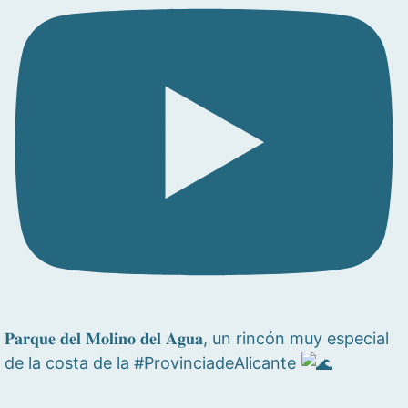
𝐏𝐚𝐫𝐪𝐮𝐞 𝐝𝐞𝐥 𝐌𝐨𝐥𝐢𝐧𝐨 𝐝𝐞𝐥 𝐀𝐠𝐮𝐚, un rincón muy especial
de la costa de la #ProvinciadeAlicante