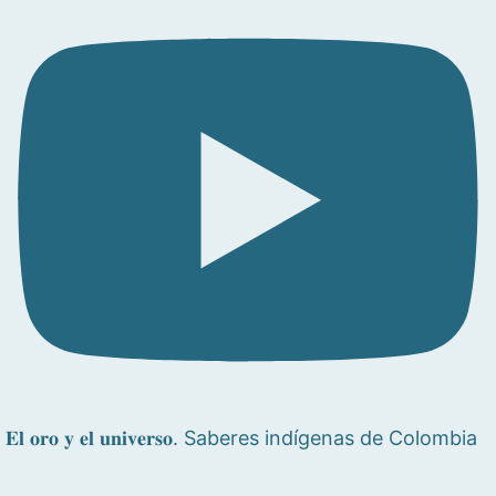
𝐄𝐥 𝐨𝐫𝐨 𝐲 𝐞𝐥 𝐮𝐧𝐢𝐯𝐞𝐫𝐬𝐨. Saberes indígenas de Colombia