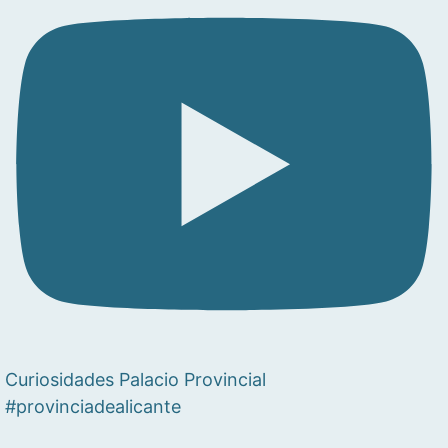
Curiosidades Palacio Provincial
#provinciadealicante