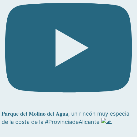
𝐏𝐚𝐫𝐪𝐮𝐞 𝐝𝐞𝐥 𝐌𝐨𝐥𝐢𝐧𝐨 𝐝𝐞𝐥 𝐀𝐠𝐮𝐚, un rincón muy especial
de la costa de la #ProvinciadeAlicante