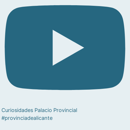
Curiosidades Palacio Provincial
#provinciadealicante