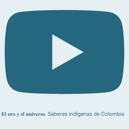
𝐄𝐥 𝐨𝐫𝐨 𝐲 𝐞𝐥 𝐮𝐧𝐢𝐯𝐞𝐫𝐬𝐨. Saberes indígenas de Colombia