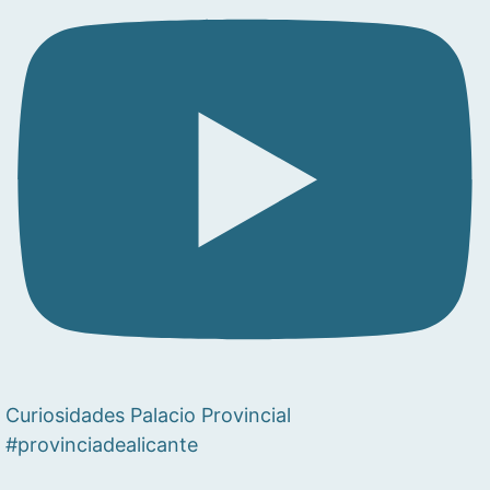
Curiosidades Palacio Provincial
#provinciadealicante