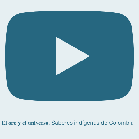
𝐄𝐥 𝐨𝐫𝐨 𝐲 𝐞𝐥 𝐮𝐧𝐢𝐯𝐞𝐫𝐬𝐨. Saberes indígenas de Colombia