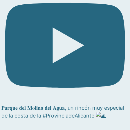
𝐏𝐚𝐫𝐪𝐮𝐞 𝐝𝐞𝐥 𝐌𝐨𝐥𝐢𝐧𝐨 𝐝𝐞𝐥 𝐀𝐠𝐮𝐚, un rincón muy especial
de la costa de la #ProvinciadeAlicante