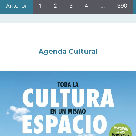
Anterior
1
2
3
4
…
390
Agenda Cultural