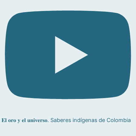
𝐄𝐥 𝐨𝐫𝐨 𝐲 𝐞𝐥 𝐮𝐧𝐢𝐯𝐞𝐫𝐬𝐨. Saberes indígenas de Colombia