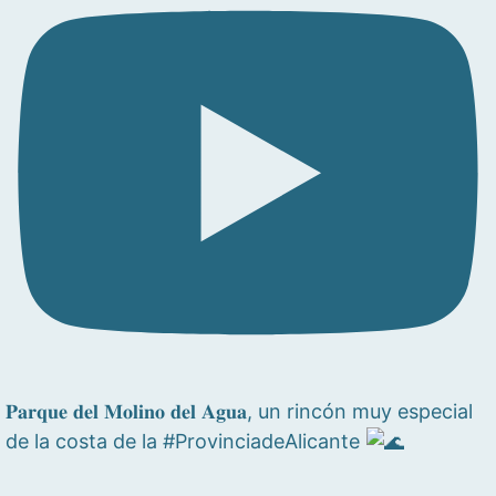
𝐏𝐚𝐫𝐪𝐮𝐞 𝐝𝐞𝐥 𝐌𝐨𝐥𝐢𝐧𝐨 𝐝𝐞𝐥 𝐀𝐠𝐮𝐚, un rincón muy especial
de la costa de la #ProvinciadeAlicante