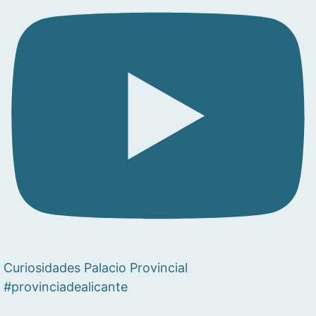
Curiosidades Palacio Provincial
#provinciadealicante