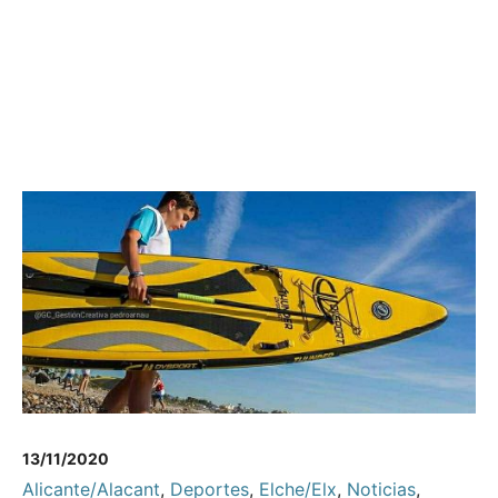
13/11/2020
Alicante/Alacant
,
Deportes
,
Elche/Elx
,
Noticias
,