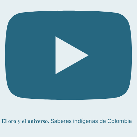
𝐄𝐥 𝐨𝐫𝐨 𝐲 𝐞𝐥 𝐮𝐧𝐢𝐯𝐞𝐫𝐬𝐨. Saberes indígenas de Colombia