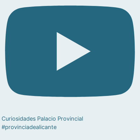
Curiosidades Palacio Provincial
#provinciadealicante