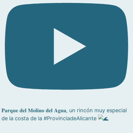
𝐏𝐚𝐫𝐪𝐮𝐞 𝐝𝐞𝐥 𝐌𝐨𝐥𝐢𝐧𝐨 𝐝𝐞𝐥 𝐀𝐠𝐮𝐚, un rincón muy especial
de la costa de la #ProvinciadeAlicante