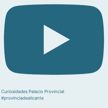
Curiosidades Palacio Provincial
#provinciadealicante