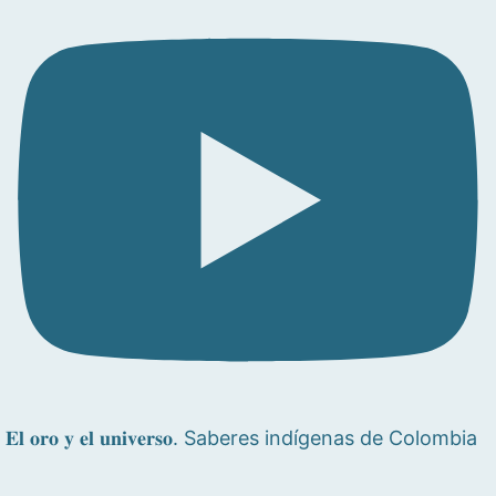
𝐄𝐥 𝐨𝐫𝐨 𝐲 𝐞𝐥 𝐮𝐧𝐢𝐯𝐞𝐫𝐬𝐨. Saberes indígenas de Colombia