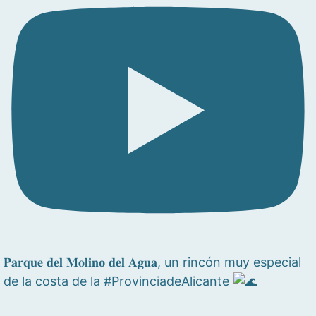
𝐏𝐚𝐫𝐪𝐮𝐞 𝐝𝐞𝐥 𝐌𝐨𝐥𝐢𝐧𝐨 𝐝𝐞𝐥 𝐀𝐠𝐮𝐚, un rincón muy especial
de la costa de la #ProvinciadeAlicante