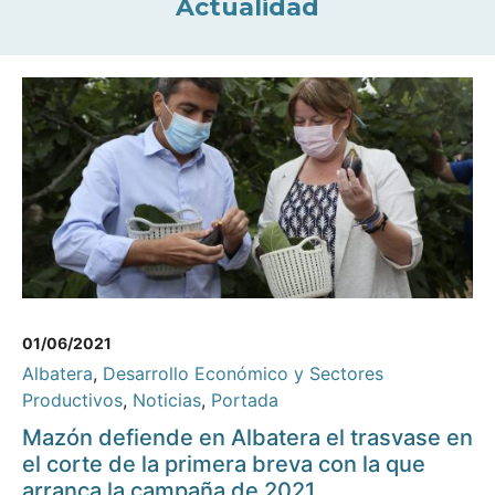
Actualidad
01/06/2021
Albatera
,
Desarrollo Económico y Sectores
Productivos
,
Noticias
,
Portada
Mazón defiende en Albatera el trasvase en
el corte de la primera breva con la que
arranca la campaña de 2021