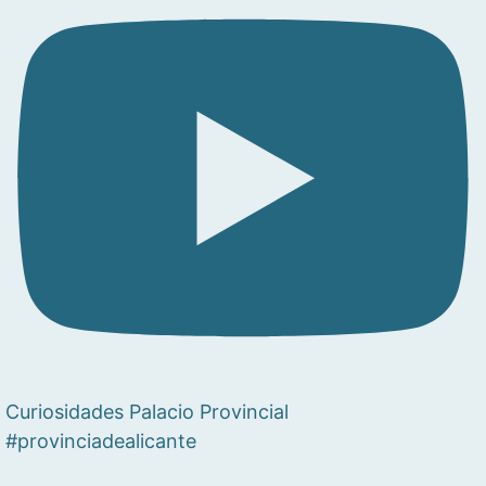
Curiosidades Palacio Provincial
#provinciadealicante