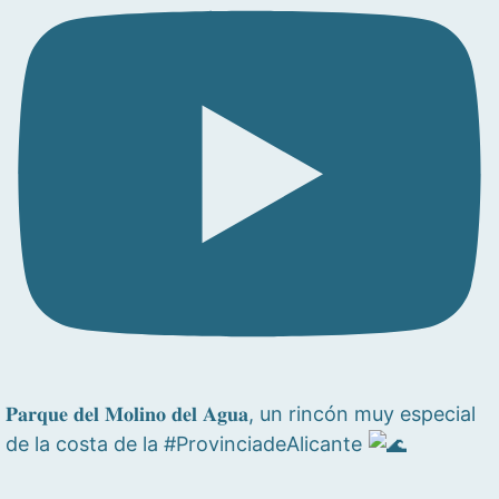
𝐏𝐚𝐫𝐪𝐮𝐞 𝐝𝐞𝐥 𝐌𝐨𝐥𝐢𝐧𝐨 𝐝𝐞𝐥 𝐀𝐠𝐮𝐚, un rincón muy especial
de la costa de la #ProvinciadeAlicante