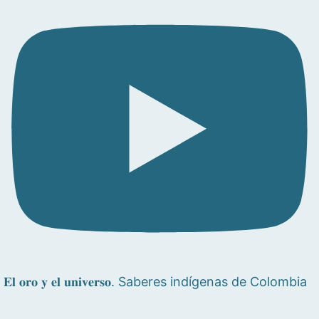
𝐄𝐥 𝐨𝐫𝐨 𝐲 𝐞𝐥 𝐮𝐧𝐢𝐯𝐞𝐫𝐬𝐨. Saberes indígenas de Colombia