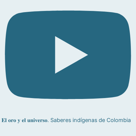
𝐄𝐥 𝐨𝐫𝐨 𝐲 𝐞𝐥 𝐮𝐧𝐢𝐯𝐞𝐫𝐬𝐨. Saberes indígenas de Colombia