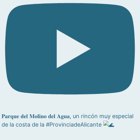
𝐏𝐚𝐫𝐪𝐮𝐞 𝐝𝐞𝐥 𝐌𝐨𝐥𝐢𝐧𝐨 𝐝𝐞𝐥 𝐀𝐠𝐮𝐚, un rincón muy especial
de la costa de la #ProvinciadeAlicante