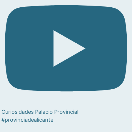
Curiosidades Palacio Provincial
#provinciadealicante