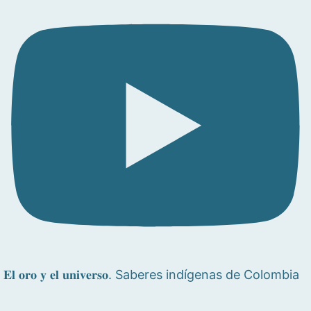
𝐄𝐥 𝐨𝐫𝐨 𝐲 𝐞𝐥 𝐮𝐧𝐢𝐯𝐞𝐫𝐬𝐨. Saberes indígenas de Colombia