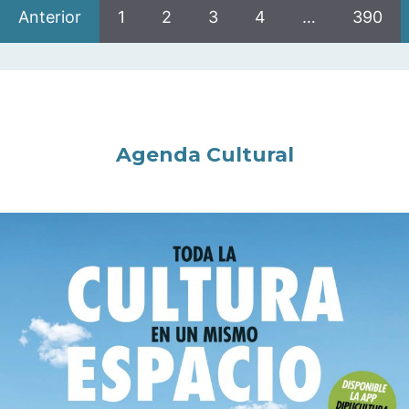
Anterior
1
2
3
4
…
390
Agenda Cultural