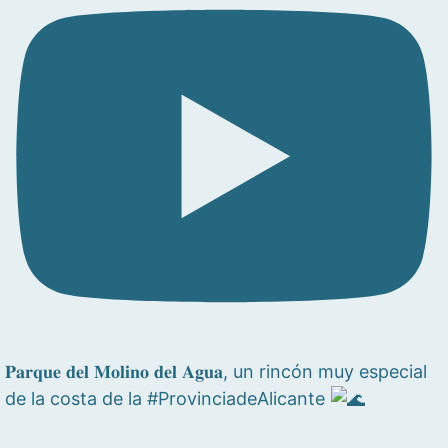
𝐏𝐚𝐫𝐪𝐮𝐞 𝐝𝐞𝐥 𝐌𝐨𝐥𝐢𝐧𝐨 𝐝𝐞𝐥 𝐀𝐠𝐮𝐚, un rincón muy especial
de la costa de la #ProvinciadeAlicante