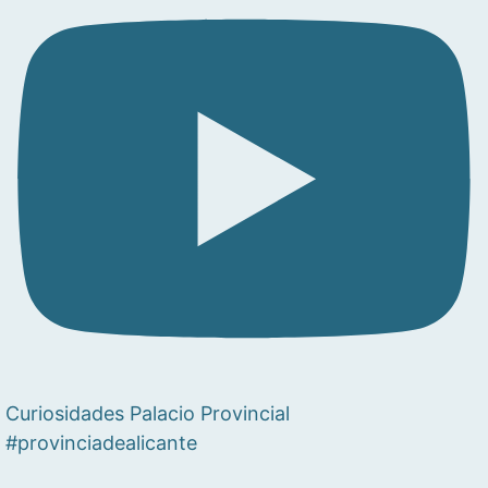
Curiosidades Palacio Provincial
#provinciadealicante