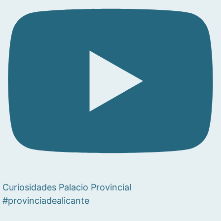
Curiosidades Palacio Provincial
#provinciadealicante