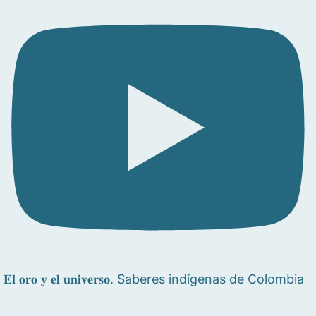
𝐄𝐥 𝐨𝐫𝐨 𝐲 𝐞𝐥 𝐮𝐧𝐢𝐯𝐞𝐫𝐬𝐨. Saberes indígenas de Colombia