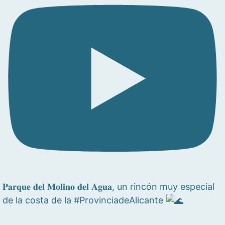
𝐏𝐚𝐫𝐪𝐮𝐞 𝐝𝐞𝐥 𝐌𝐨𝐥𝐢𝐧𝐨 𝐝𝐞𝐥 𝐀𝐠𝐮𝐚, un rincón muy especial
de la costa de la #ProvinciadeAlicante