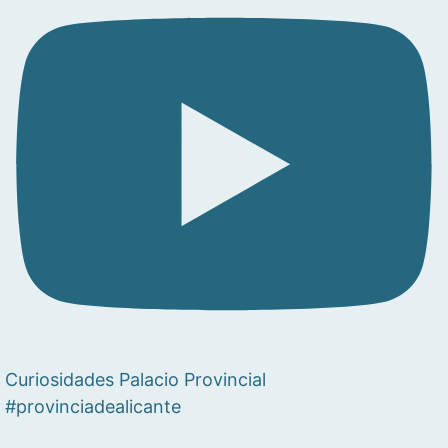
Curiosidades Palacio Provincial
#provinciadealicante