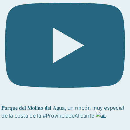
𝐏𝐚𝐫𝐪𝐮𝐞 𝐝𝐞𝐥 𝐌𝐨𝐥𝐢𝐧𝐨 𝐝𝐞𝐥 𝐀𝐠𝐮𝐚, un rincón muy especial
de la costa de la #ProvinciadeAlicante