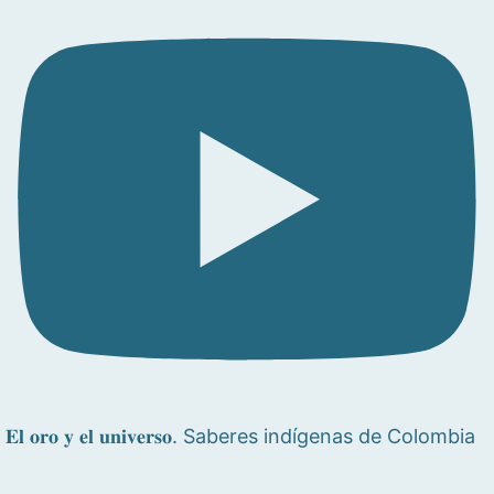
𝐄𝐥 𝐨𝐫𝐨 𝐲 𝐞𝐥 𝐮𝐧𝐢𝐯𝐞𝐫𝐬𝐨. Saberes indígenas de Colombia