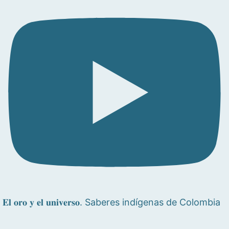
𝐄𝐥 𝐨𝐫𝐨 𝐲 𝐞𝐥 𝐮𝐧𝐢𝐯𝐞𝐫𝐬𝐨. Saberes indígenas de Colombia