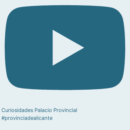
Curiosidades Palacio Provincial
#provinciadealicante