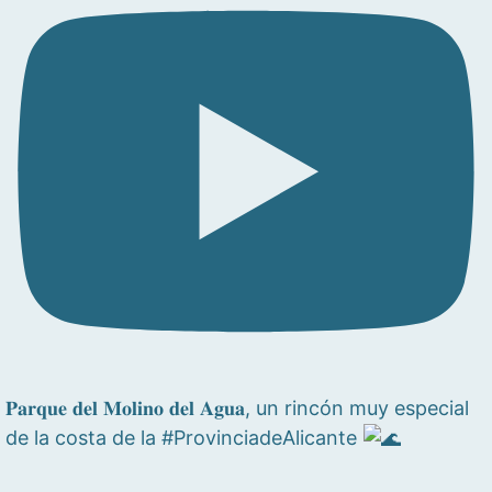
𝐏𝐚𝐫𝐪𝐮𝐞 𝐝𝐞𝐥 𝐌𝐨𝐥𝐢𝐧𝐨 𝐝𝐞𝐥 𝐀𝐠𝐮𝐚, un rincón muy especial
de la costa de la #ProvinciadeAlicante