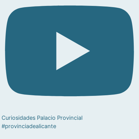
Curiosidades Palacio Provincial
#provinciadealicante