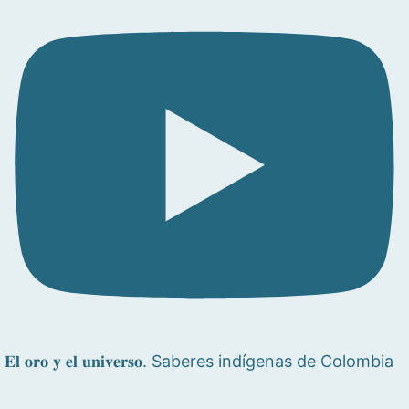
𝐄𝐥 𝐨𝐫𝐨 𝐲 𝐞𝐥 𝐮𝐧𝐢𝐯𝐞𝐫𝐬𝐨. Saberes indígenas de Colombia