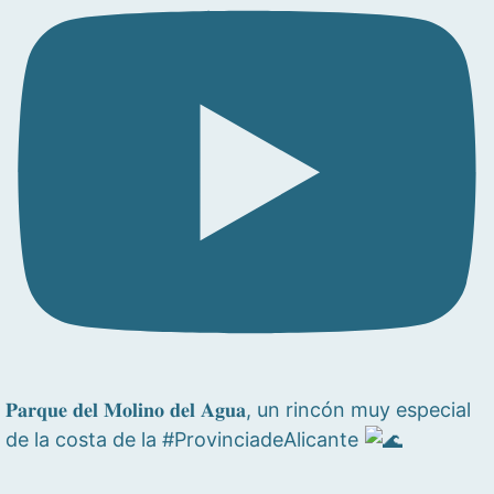
𝐏𝐚𝐫𝐪𝐮𝐞 𝐝𝐞𝐥 𝐌𝐨𝐥𝐢𝐧𝐨 𝐝𝐞𝐥 𝐀𝐠𝐮𝐚, un rincón muy especial
de la costa de la #ProvinciadeAlicante