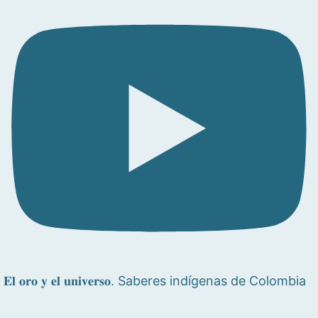
𝐄𝐥 𝐨𝐫𝐨 𝐲 𝐞𝐥 𝐮𝐧𝐢𝐯𝐞𝐫𝐬𝐨. Saberes indígenas de Colombia