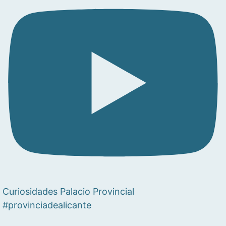
Curiosidades Palacio Provincial
#provinciadealicante