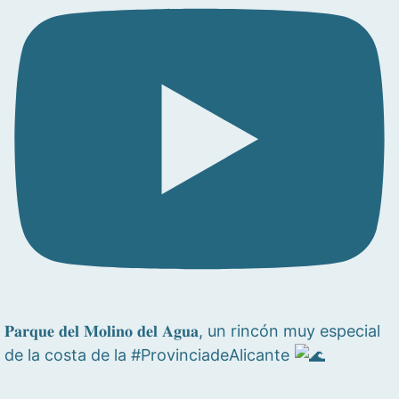
𝐏𝐚𝐫𝐪𝐮𝐞 𝐝𝐞𝐥 𝐌𝐨𝐥𝐢𝐧𝐨 𝐝𝐞𝐥 𝐀𝐠𝐮𝐚, un rincón muy especial
de la costa de la #ProvinciadeAlicante