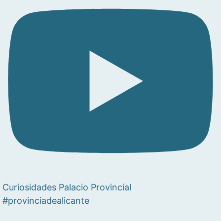
Curiosidades Palacio Provincial
#provinciadealicante