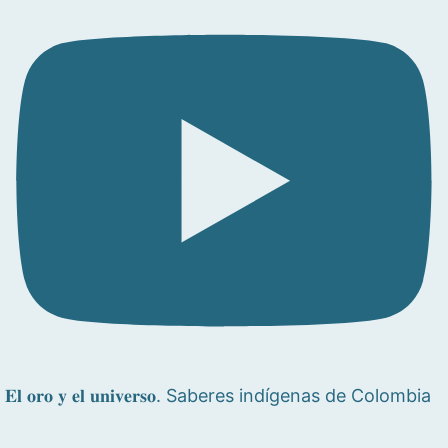
𝐄𝐥 𝐨𝐫𝐨 𝐲 𝐞𝐥 𝐮𝐧𝐢𝐯𝐞𝐫𝐬𝐨. Saberes indígenas de Colombia