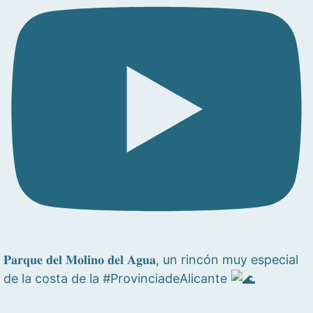
𝐏𝐚𝐫𝐪𝐮𝐞 𝐝𝐞𝐥 𝐌𝐨𝐥𝐢𝐧𝐨 𝐝𝐞𝐥 𝐀𝐠𝐮𝐚, un rincón muy especial
de la costa de la #ProvinciadeAlicante