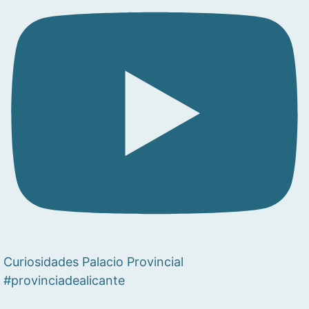
Curiosidades Palacio Provincial
#provinciadealicante