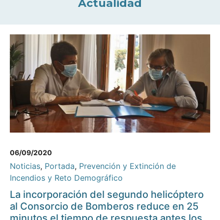
Actualidad
06/09/2020
Noticias
,
Portada
,
Prevención y Extinción de
Incendios y Reto Demográfico
La incorporación del segundo helicóptero
al Consorcio de Bomberos reduce en 25
minutos el tiempo de respuesta antes los