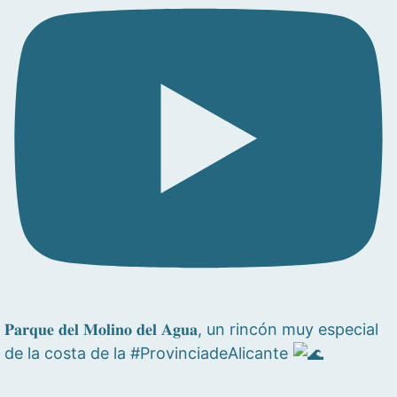
𝐏𝐚𝐫𝐪𝐮𝐞 𝐝𝐞𝐥 𝐌𝐨𝐥𝐢𝐧𝐨 𝐝𝐞𝐥 𝐀𝐠𝐮𝐚, un rincón muy especial
de la costa de la #ProvinciadeAlicante