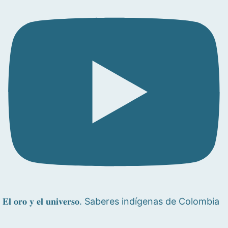
𝐄𝐥 𝐨𝐫𝐨 𝐲 𝐞𝐥 𝐮𝐧𝐢𝐯𝐞𝐫𝐬𝐨. Saberes indígenas de Colombia