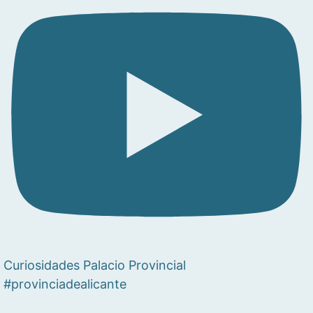
Curiosidades Palacio Provincial
#provinciadealicante