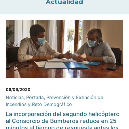
Actualidad
06/09/2020
Noticias
,
Portada
,
Prevención y Extinción de
Incendios y Reto Demográfico
La incorporación del segundo helicóptero
al Consorcio de Bomberos reduce en 25
minutos el tiempo de respuesta antes los