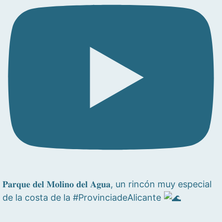
𝐏𝐚𝐫𝐪𝐮𝐞 𝐝𝐞𝐥 𝐌𝐨𝐥𝐢𝐧𝐨 𝐝𝐞𝐥 𝐀𝐠𝐮𝐚, un rincón muy especial
de la costa de la #ProvinciadeAlicante