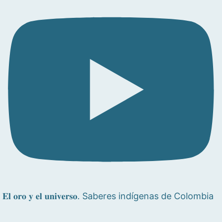
𝐄𝐥 𝐨𝐫𝐨 𝐲 𝐞𝐥 𝐮𝐧𝐢𝐯𝐞𝐫𝐬𝐨. Saberes indígenas de Colombia