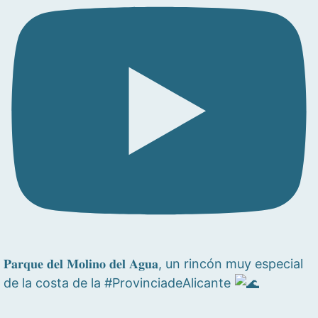
𝐏𝐚𝐫𝐪𝐮𝐞 𝐝𝐞𝐥 𝐌𝐨𝐥𝐢𝐧𝐨 𝐝𝐞𝐥 𝐀𝐠𝐮𝐚, un rincón muy especial
de la costa de la #ProvinciadeAlicante