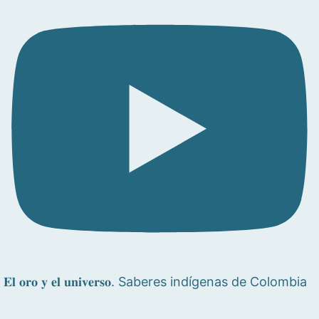
𝐄𝐥 𝐨𝐫𝐨 𝐲 𝐞𝐥 𝐮𝐧𝐢𝐯𝐞𝐫𝐬𝐨. Saberes indígenas de Colombia