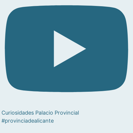
Curiosidades Palacio Provincial
#provinciadealicante