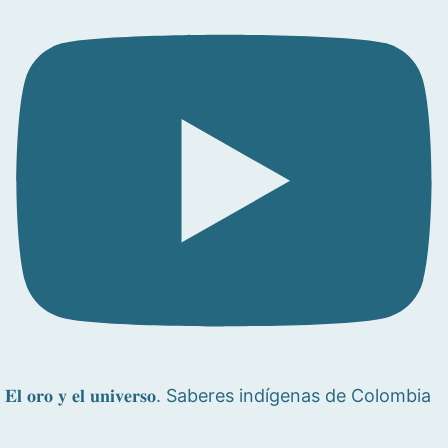
𝐄𝐥 𝐨𝐫𝐨 𝐲 𝐞𝐥 𝐮𝐧𝐢𝐯𝐞𝐫𝐬𝐨. Saberes indígenas de Colombia