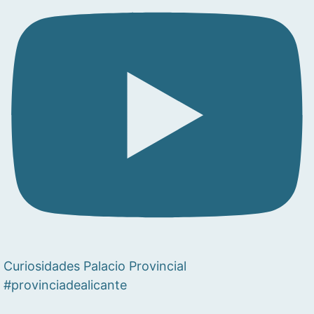
Curiosidades Palacio Provincial
#provinciadealicante