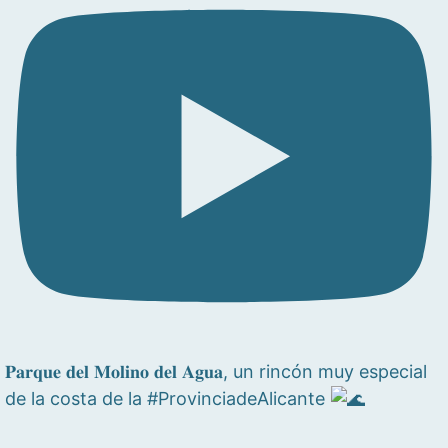
𝐏𝐚𝐫𝐪𝐮𝐞 𝐝𝐞𝐥 𝐌𝐨𝐥𝐢𝐧𝐨 𝐝𝐞𝐥 𝐀𝐠𝐮𝐚, un rincón muy especial
de la costa de la #ProvinciadeAlicante