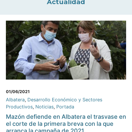
Actualidad
01/06/2021
Albatera
,
Desarrollo Económico y Sectores
Productivos
,
Noticias
,
Portada
Mazón defiende en Albatera el trasvase en
el corte de la primera breva con la que
arranca la campaña de 2021