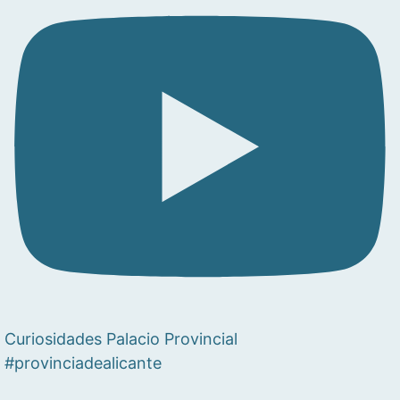
Curiosidades Palacio Provincial
#provinciadealicante