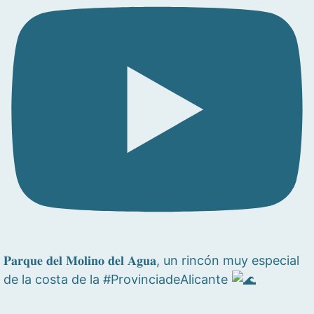
𝐏𝐚𝐫𝐪𝐮𝐞 𝐝𝐞𝐥 𝐌𝐨𝐥𝐢𝐧𝐨 𝐝𝐞𝐥 𝐀𝐠𝐮𝐚, un rincón muy especial
de la costa de la #ProvinciadeAlicante