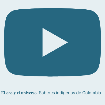
𝐄𝐥 𝐨𝐫𝐨 𝐲 𝐞𝐥 𝐮𝐧𝐢𝐯𝐞𝐫𝐬𝐨. Saberes indígenas de Colombia