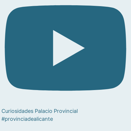
Curiosidades Palacio Provincial
#provinciadealicante