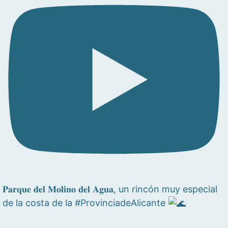
𝐏𝐚𝐫𝐪𝐮𝐞 𝐝𝐞𝐥 𝐌𝐨𝐥𝐢𝐧𝐨 𝐝𝐞𝐥 𝐀𝐠𝐮𝐚, un rincón muy especial
de la costa de la #ProvinciadeAlicante