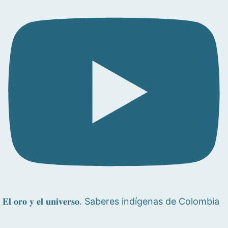
𝐄𝐥 𝐨𝐫𝐨 𝐲 𝐞𝐥 𝐮𝐧𝐢𝐯𝐞𝐫𝐬𝐨. Saberes indígenas de Colombia