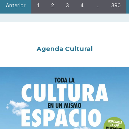
Anterior
1
2
3
4
…
390
Agenda Cultural