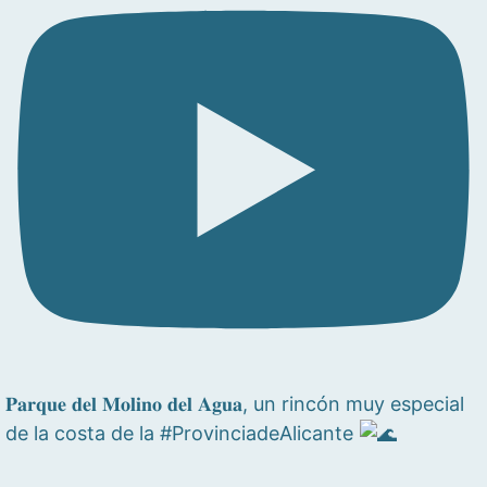
𝐏𝐚𝐫𝐪𝐮𝐞 𝐝𝐞𝐥 𝐌𝐨𝐥𝐢𝐧𝐨 𝐝𝐞𝐥 𝐀𝐠𝐮𝐚, un rincón muy especial
de la costa de la #ProvinciadeAlicante