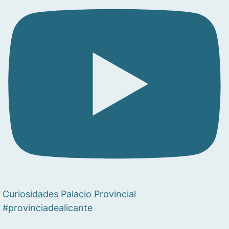
Curiosidades Palacio Provincial
#provinciadealicante