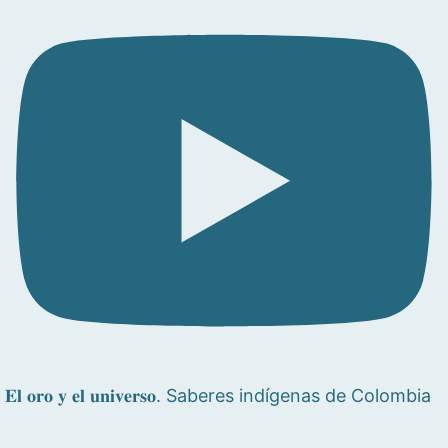
𝐄𝐥 𝐨𝐫𝐨 𝐲 𝐞𝐥 𝐮𝐧𝐢𝐯𝐞𝐫𝐬𝐨. Saberes indígenas de Colombia