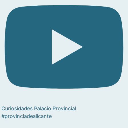
Curiosidades Palacio Provincial
#provinciadealicante