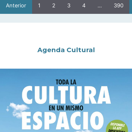
Anterior
1
2
3
4
…
390
Agenda Cultural