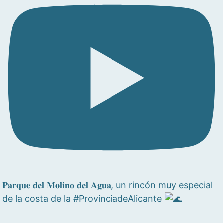
𝐏𝐚𝐫𝐪𝐮𝐞 𝐝𝐞𝐥 𝐌𝐨𝐥𝐢𝐧𝐨 𝐝𝐞𝐥 𝐀𝐠𝐮𝐚, un rincón muy especial
de la costa de la #ProvinciadeAlicante