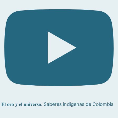
𝐄𝐥 𝐨𝐫𝐨 𝐲 𝐞𝐥 𝐮𝐧𝐢𝐯𝐞𝐫𝐬𝐨. Saberes indígenas de Colombia