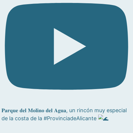
𝐏𝐚𝐫𝐪𝐮𝐞 𝐝𝐞𝐥 𝐌𝐨𝐥𝐢𝐧𝐨 𝐝𝐞𝐥 𝐀𝐠𝐮𝐚, un rincón muy especial
de la costa de la #ProvinciadeAlicante