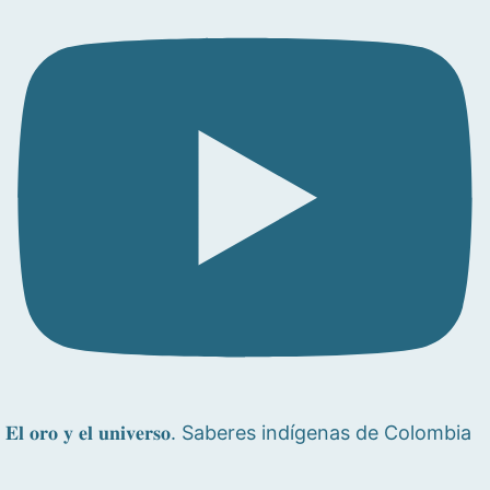
𝐄𝐥 𝐨𝐫𝐨 𝐲 𝐞𝐥 𝐮𝐧𝐢𝐯𝐞𝐫𝐬𝐨. Saberes indígenas de Colombia