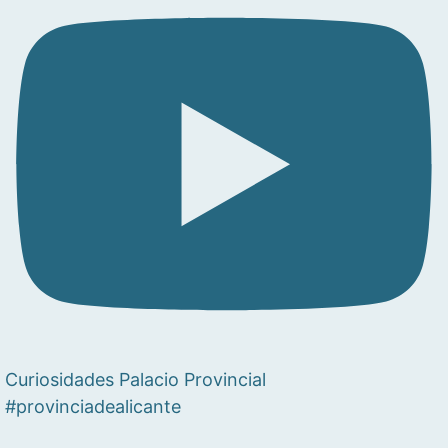
Curiosidades Palacio Provincial
#provinciadealicante