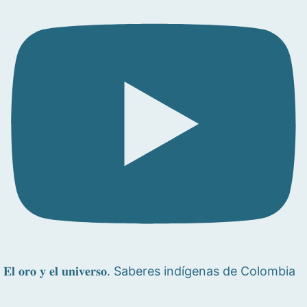
𝐄𝐥 𝐨𝐫𝐨 𝐲 𝐞𝐥 𝐮𝐧𝐢𝐯𝐞𝐫𝐬𝐨. Saberes indígenas de Colombia