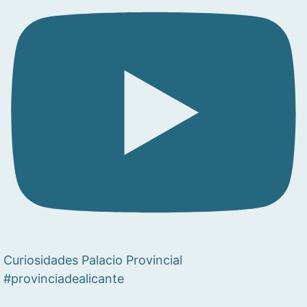
Curiosidades Palacio Provincial
#provinciadealicante