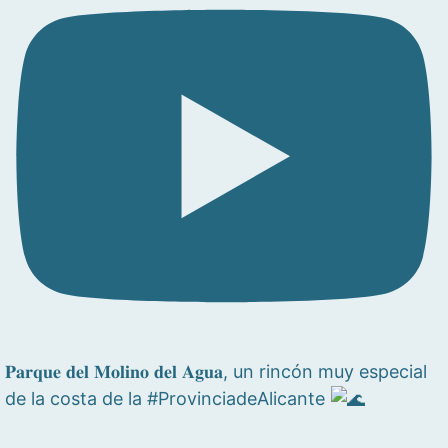
𝐏𝐚𝐫𝐪𝐮𝐞 𝐝𝐞𝐥 𝐌𝐨𝐥𝐢𝐧𝐨 𝐝𝐞𝐥 𝐀𝐠𝐮𝐚, un rincón muy especial
de la costa de la #ProvinciadeAlicante