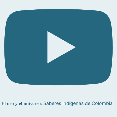
𝐄𝐥 𝐨𝐫𝐨 𝐲 𝐞𝐥 𝐮𝐧𝐢𝐯𝐞𝐫𝐬𝐨. Saberes indígenas de Colombia