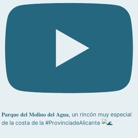
𝐏𝐚𝐫𝐪𝐮𝐞 𝐝𝐞𝐥 𝐌𝐨𝐥𝐢𝐧𝐨 𝐝𝐞𝐥 𝐀𝐠𝐮𝐚, un rincón muy especial
de la costa de la #ProvinciadeAlicante