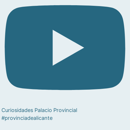
Curiosidades Palacio Provincial
#provinciadealicante