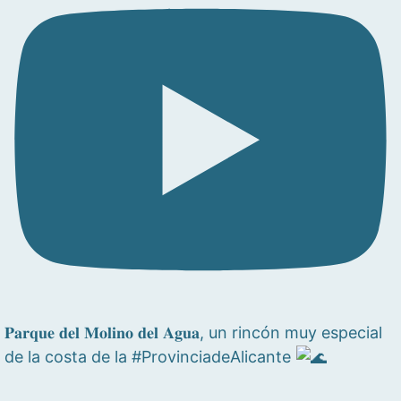
𝐏𝐚𝐫𝐪𝐮𝐞 𝐝𝐞𝐥 𝐌𝐨𝐥𝐢𝐧𝐨 𝐝𝐞𝐥 𝐀𝐠𝐮𝐚, un rincón muy especial
de la costa de la #ProvinciadeAlicante