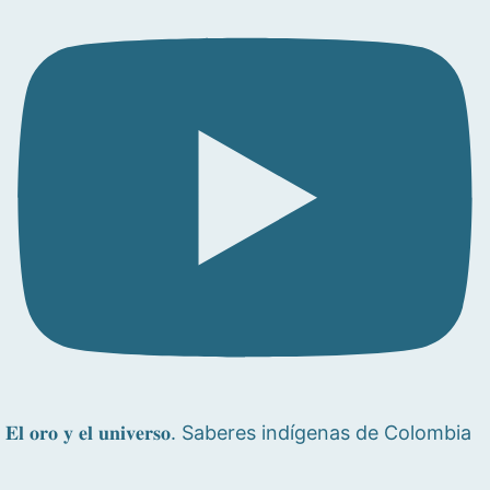
𝐄𝐥 𝐨𝐫𝐨 𝐲 𝐞𝐥 𝐮𝐧𝐢𝐯𝐞𝐫𝐬𝐨. Saberes indígenas de Colombia