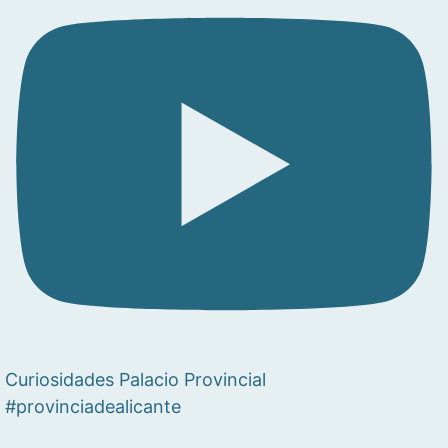
Curiosidades Palacio Provincial
#provinciadealicante