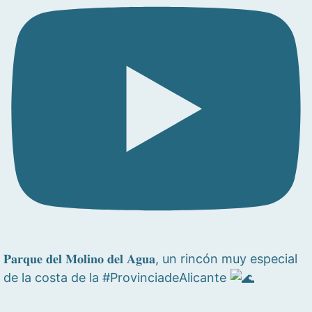
𝐏𝐚𝐫𝐪𝐮𝐞 𝐝𝐞𝐥 𝐌𝐨𝐥𝐢𝐧𝐨 𝐝𝐞𝐥 𝐀𝐠𝐮𝐚, un rincón muy especial
de la costa de la #ProvinciadeAlicante