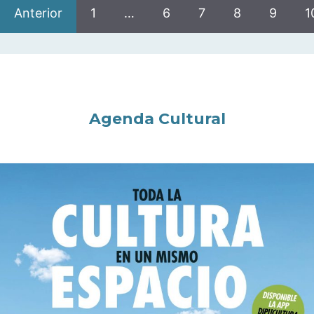
Anterior
1
…
6
7
8
9
1
Agenda Cultural