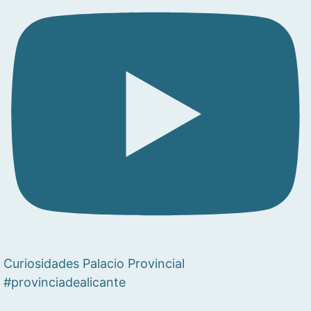
Curiosidades Palacio Provincial
#provinciadealicante