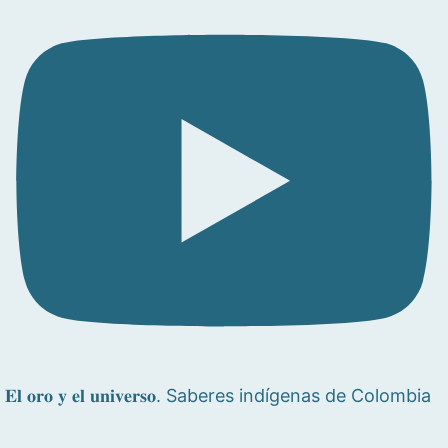
𝐄𝐥 𝐨𝐫𝐨 𝐲 𝐞𝐥 𝐮𝐧𝐢𝐯𝐞𝐫𝐬𝐨. Saberes indígenas de Colombia