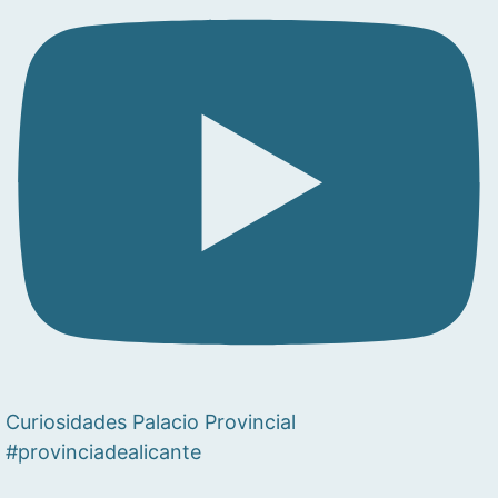
Curiosidades Palacio Provincial
#provinciadealicante