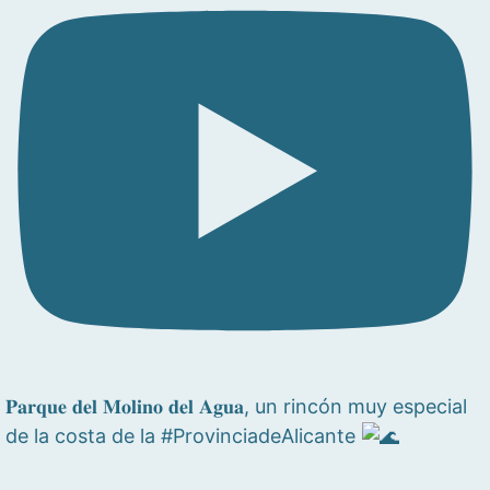
𝐏𝐚𝐫𝐪𝐮𝐞 𝐝𝐞𝐥 𝐌𝐨𝐥𝐢𝐧𝐨 𝐝𝐞𝐥 𝐀𝐠𝐮𝐚, un rincón muy especial
de la costa de la #ProvinciadeAlicante