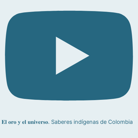
𝐄𝐥 𝐨𝐫𝐨 𝐲 𝐞𝐥 𝐮𝐧𝐢𝐯𝐞𝐫𝐬𝐨. Saberes indígenas de Colombia