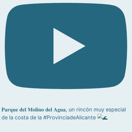
𝐏𝐚𝐫𝐪𝐮𝐞 𝐝𝐞𝐥 𝐌𝐨𝐥𝐢𝐧𝐨 𝐝𝐞𝐥 𝐀𝐠𝐮𝐚, un rincón muy especial
de la costa de la #ProvinciadeAlicante