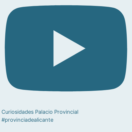
Curiosidades Palacio Provincial
#provinciadealicante