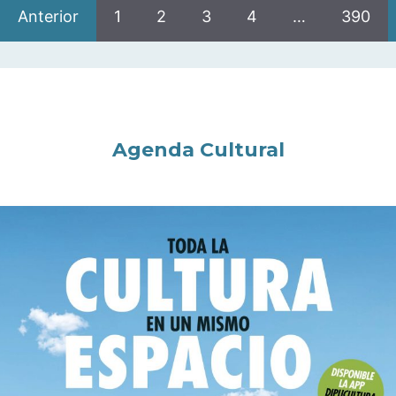
Anterior
1
2
3
4
…
390
Agenda Cultural