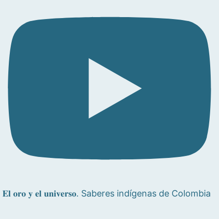
𝐄𝐥 𝐨𝐫𝐨 𝐲 𝐞𝐥 𝐮𝐧𝐢𝐯𝐞𝐫𝐬𝐨. Saberes indígenas de Colombia