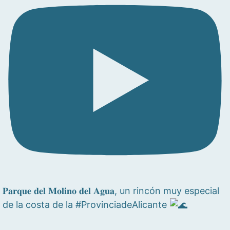
𝐏𝐚𝐫𝐪𝐮𝐞 𝐝𝐞𝐥 𝐌𝐨𝐥𝐢𝐧𝐨 𝐝𝐞𝐥 𝐀𝐠𝐮𝐚, un rincón muy especial
de la costa de la #ProvinciadeAlicante