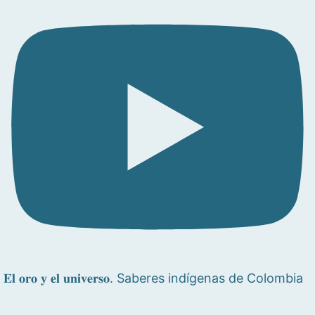
𝐄𝐥 𝐨𝐫𝐨 𝐲 𝐞𝐥 𝐮𝐧𝐢𝐯𝐞𝐫𝐬𝐨. Saberes indígenas de Colombia