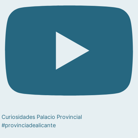
Curiosidades Palacio Provincial
#provinciadealicante