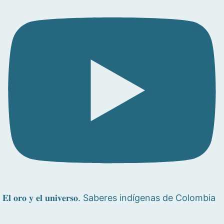
𝐄𝐥 𝐨𝐫𝐨 𝐲 𝐞𝐥 𝐮𝐧𝐢𝐯𝐞𝐫𝐬𝐨. Saberes indígenas de Colombia