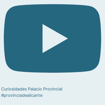
Curiosidades Palacio Provincial
#provinciadealicante