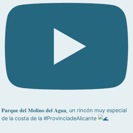
𝐏𝐚𝐫𝐪𝐮𝐞 𝐝𝐞𝐥 𝐌𝐨𝐥𝐢𝐧𝐨 𝐝𝐞𝐥 𝐀𝐠𝐮𝐚, un rincón muy especial
de la costa de la #ProvinciadeAlicante