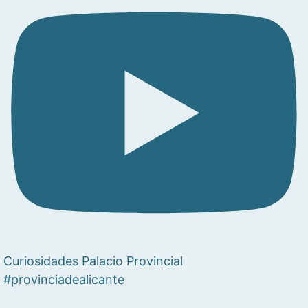
Curiosidades Palacio Provincial
#provinciadealicante