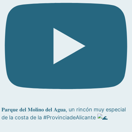
𝐏𝐚𝐫𝐪𝐮𝐞 𝐝𝐞𝐥 𝐌𝐨𝐥𝐢𝐧𝐨 𝐝𝐞𝐥 𝐀𝐠𝐮𝐚, un rincón muy especial
de la costa de la #ProvinciadeAlicante