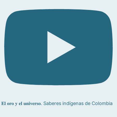
𝐄𝐥 𝐨𝐫𝐨 𝐲 𝐞𝐥 𝐮𝐧𝐢𝐯𝐞𝐫𝐬𝐨. Saberes indígenas de Colombia