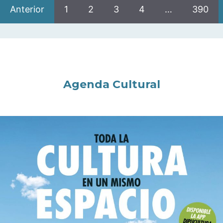
Anterior
1
2
3
4
…
390
Agenda Cultural