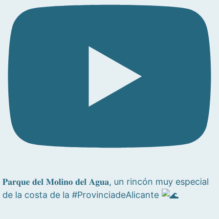
𝐏𝐚𝐫𝐪𝐮𝐞 𝐝𝐞𝐥 𝐌𝐨𝐥𝐢𝐧𝐨 𝐝𝐞𝐥 𝐀𝐠𝐮𝐚, un rincón muy especial
de la costa de la #ProvinciadeAlicante