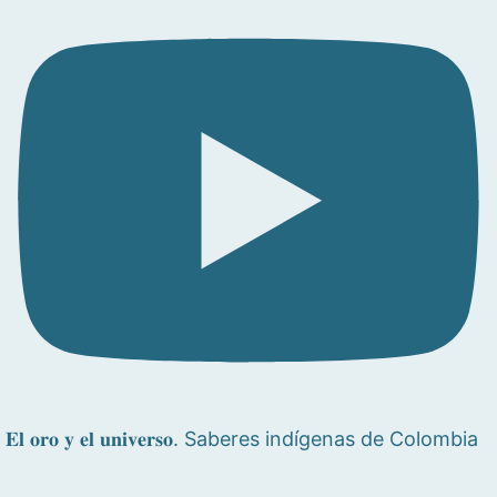
𝐄𝐥 𝐨𝐫𝐨 𝐲 𝐞𝐥 𝐮𝐧𝐢𝐯𝐞𝐫𝐬𝐨. Saberes indígenas de Colombia