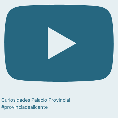
Curiosidades Palacio Provincial
#provinciadealicante