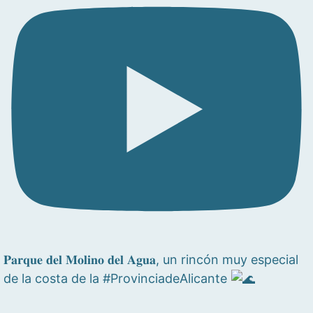
𝐏𝐚𝐫𝐪𝐮𝐞 𝐝𝐞𝐥 𝐌𝐨𝐥𝐢𝐧𝐨 𝐝𝐞𝐥 𝐀𝐠𝐮𝐚, un rincón muy especial
de la costa de la #ProvinciadeAlicante