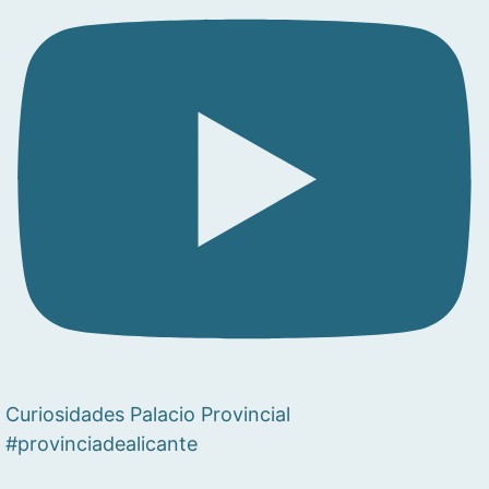
Curiosidades Palacio Provincial
#provinciadealicante