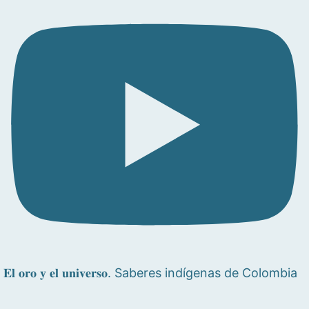
𝐄𝐥 𝐨𝐫𝐨 𝐲 𝐞𝐥 𝐮𝐧𝐢𝐯𝐞𝐫𝐬𝐨. Saberes indígenas de Colombia