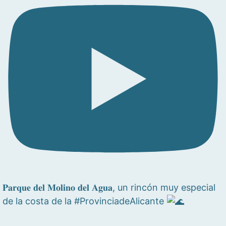
𝐏𝐚𝐫𝐪𝐮𝐞 𝐝𝐞𝐥 𝐌𝐨𝐥𝐢𝐧𝐨 𝐝𝐞𝐥 𝐀𝐠𝐮𝐚, un rincón muy especial
de la costa de la #ProvinciadeAlicante