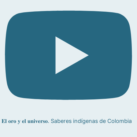
𝐄𝐥 𝐨𝐫𝐨 𝐲 𝐞𝐥 𝐮𝐧𝐢𝐯𝐞𝐫𝐬𝐨. Saberes indígenas de Colombia