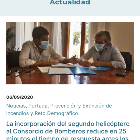
Actualidad
06/09/2020
Noticias
,
Portada
,
Prevención y Extinción de
Incendios y Reto Demográfico
La incorporación del segundo helicóptero
al Consorcio de Bomberos reduce en 25
minutos el tiempo de respuesta antes los