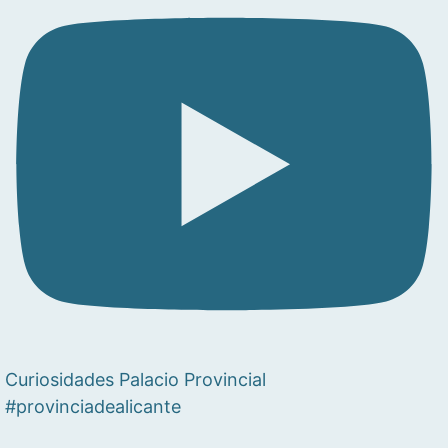
Curiosidades Palacio Provincial
#provinciadealicante