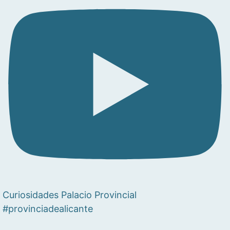
Curiosidades Palacio Provincial
#provinciadealicante