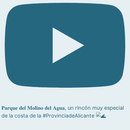
𝐏𝐚𝐫𝐪𝐮𝐞 𝐝𝐞𝐥 𝐌𝐨𝐥𝐢𝐧𝐨 𝐝𝐞𝐥 𝐀𝐠𝐮𝐚, un rincón muy especial
de la costa de la #ProvinciadeAlicante