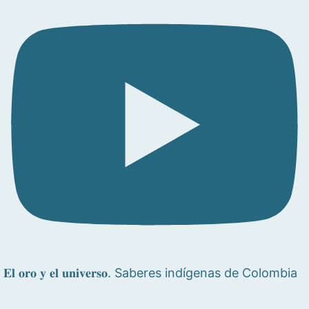
𝐄𝐥 𝐨𝐫𝐨 𝐲 𝐞𝐥 𝐮𝐧𝐢𝐯𝐞𝐫𝐬𝐨. Saberes indígenas de Colombia