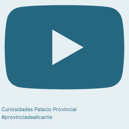
Curiosidades Palacio Provincial
#provinciadealicante