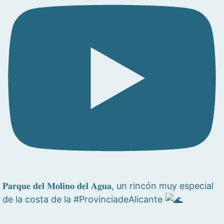
𝐏𝐚𝐫𝐪𝐮𝐞 𝐝𝐞𝐥 𝐌𝐨𝐥𝐢𝐧𝐨 𝐝𝐞𝐥 𝐀𝐠𝐮𝐚, un rincón muy especial
de la costa de la #ProvinciadeAlicante