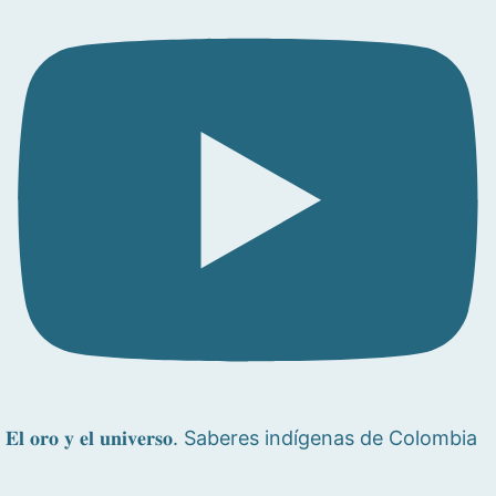
𝐄𝐥 𝐨𝐫𝐨 𝐲 𝐞𝐥 𝐮𝐧𝐢𝐯𝐞𝐫𝐬𝐨. Saberes indígenas de Colombia