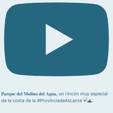
𝐏𝐚𝐫𝐪𝐮𝐞 𝐝𝐞𝐥 𝐌𝐨𝐥𝐢𝐧𝐨 𝐝𝐞𝐥 𝐀𝐠𝐮𝐚, un rincón muy especial
de la costa de la #ProvinciadeAlicante