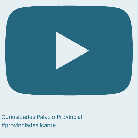
Curiosidades Palacio Provincial
#provinciadealicante