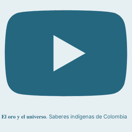
𝐄𝐥 𝐨𝐫𝐨 𝐲 𝐞𝐥 𝐮𝐧𝐢𝐯𝐞𝐫𝐬𝐨. Saberes indígenas de Colombia