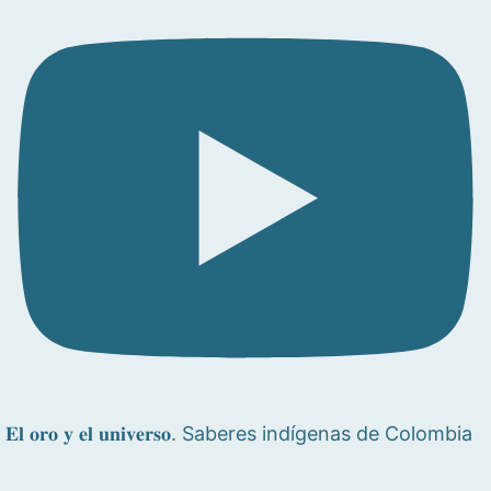
𝐄𝐥 𝐨𝐫𝐨 𝐲 𝐞𝐥 𝐮𝐧𝐢𝐯𝐞𝐫𝐬𝐨. Saberes indígenas de Colombia