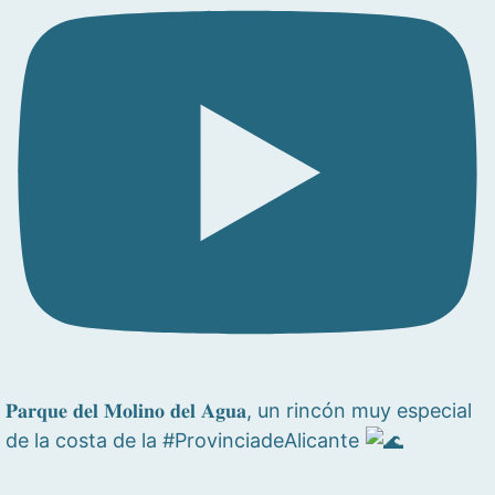
𝐏𝐚𝐫𝐪𝐮𝐞 𝐝𝐞𝐥 𝐌𝐨𝐥𝐢𝐧𝐨 𝐝𝐞𝐥 𝐀𝐠𝐮𝐚, un rincón muy especial
de la costa de la #ProvinciadeAlicante