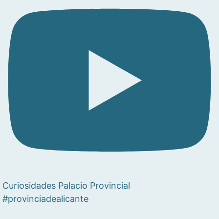
Curiosidades Palacio Provincial
#provinciadealicante