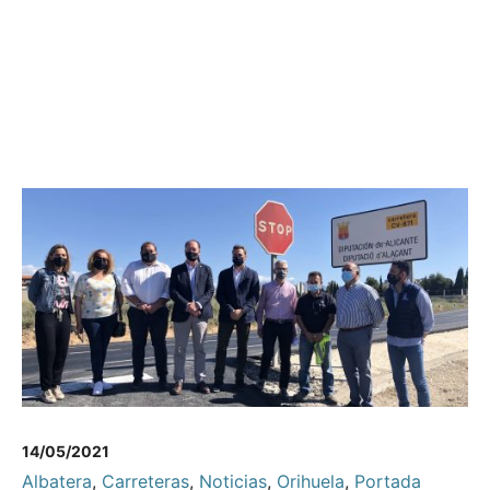
14/05/2021
Albatera
,
Carreteras
,
Noticias
,
Orihuela
,
Portada