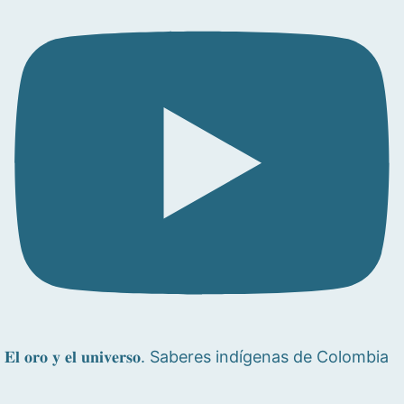
𝐄𝐥 𝐨𝐫𝐨 𝐲 𝐞𝐥 𝐮𝐧𝐢𝐯𝐞𝐫𝐬𝐨. Saberes indígenas de Colombia