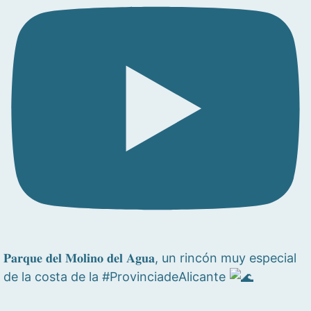
𝐏𝐚𝐫𝐪𝐮𝐞 𝐝𝐞𝐥 𝐌𝐨𝐥𝐢𝐧𝐨 𝐝𝐞𝐥 𝐀𝐠𝐮𝐚, un rincón muy especial
de la costa de la #ProvinciadeAlicante