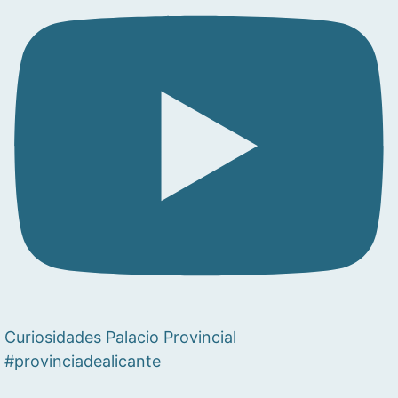
Curiosidades Palacio Provincial
#provinciadealicante