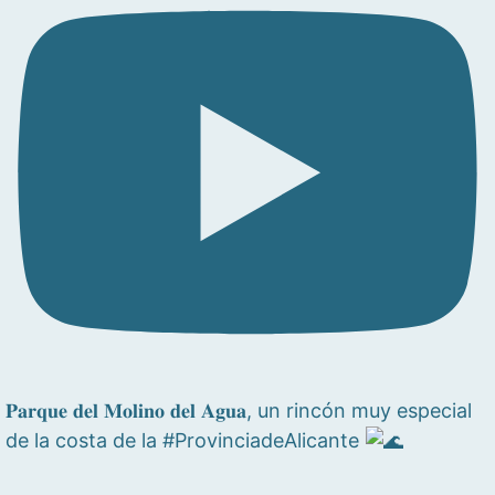
𝐏𝐚𝐫𝐪𝐮𝐞 𝐝𝐞𝐥 𝐌𝐨𝐥𝐢𝐧𝐨 𝐝𝐞𝐥 𝐀𝐠𝐮𝐚, un rincón muy especial
de la costa de la #ProvinciadeAlicante