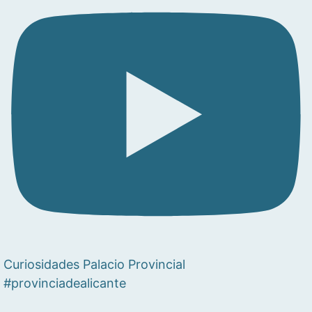
Curiosidades Palacio Provincial
#provinciadealicante