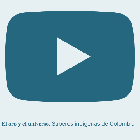
𝐄𝐥 𝐨𝐫𝐨 𝐲 𝐞𝐥 𝐮𝐧𝐢𝐯𝐞𝐫𝐬𝐨. Saberes indígenas de Colombia