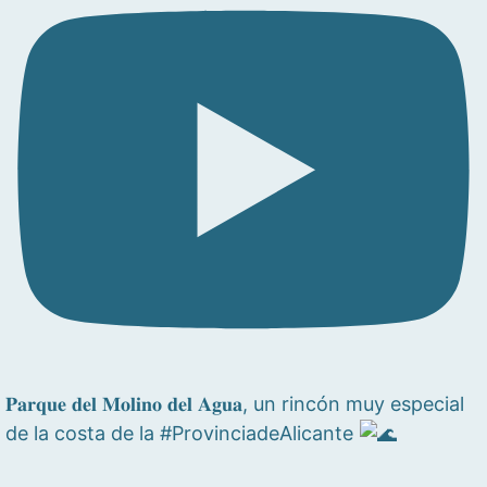
𝐏𝐚𝐫𝐪𝐮𝐞 𝐝𝐞𝐥 𝐌𝐨𝐥𝐢𝐧𝐨 𝐝𝐞𝐥 𝐀𝐠𝐮𝐚, un rincón muy especial
de la costa de la #ProvinciadeAlicante