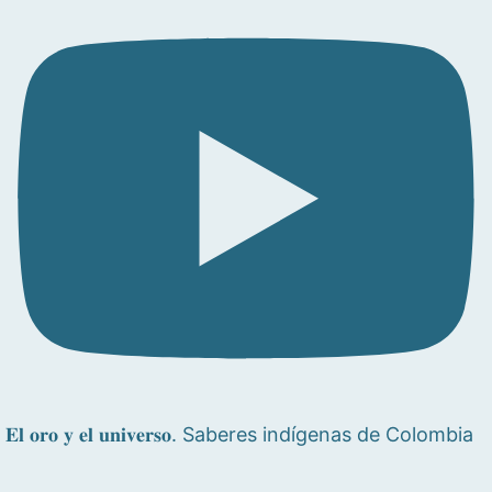
𝐄𝐥 𝐨𝐫𝐨 𝐲 𝐞𝐥 𝐮𝐧𝐢𝐯𝐞𝐫𝐬𝐨. Saberes indígenas de Colombia