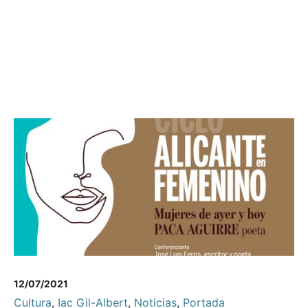
12/07/2021
Cultura
,
Iac Gil-Albert
,
Noticias
,
Portada