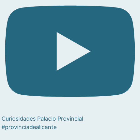
Curiosidades Palacio Provincial
#provinciadealicante