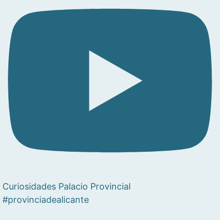
Curiosidades Palacio Provincial
#provinciadealicante