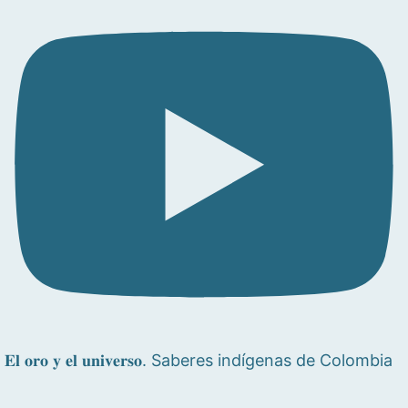
𝐄𝐥 𝐨𝐫𝐨 𝐲 𝐞𝐥 𝐮𝐧𝐢𝐯𝐞𝐫𝐬𝐨. Saberes indígenas de Colombia