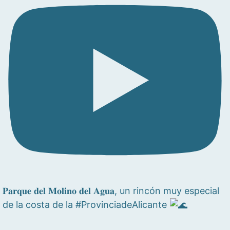
𝐏𝐚𝐫𝐪𝐮𝐞 𝐝𝐞𝐥 𝐌𝐨𝐥𝐢𝐧𝐨 𝐝𝐞𝐥 𝐀𝐠𝐮𝐚, un rincón muy especial
de la costa de la #ProvinciadeAlicante